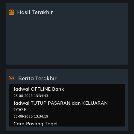
Hasil Terakhir
RUSSIA
9615
MAROCO
5530
HOKKAIDO
7034
HAWAII
5323
Berita Terakhir
Jadwal OFFLINE Bank
23-08-2025 13:34:43
Jadwal TUTUP PASARAN dan KELUARAN
TOGEL
23-08-2025 13:34:19
Cara Pasang Togel
23-08-2025 08:41:53